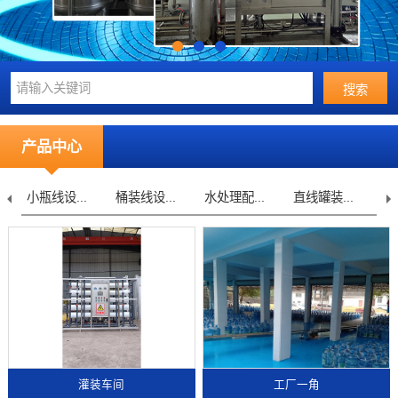
产品中心
小瓶线设...
桶装线设...
水处理配...
直线罐装...
不
灌装车间
工厂一角