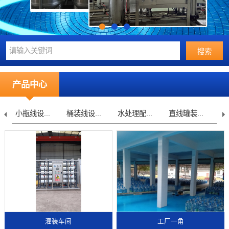
产品中心
桶装线设...
水处理配...
直线罐装...
不锈钢桶...
水
灌装车间
工厂一角