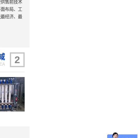
提供售前技术
平面布局、工
统最经济、最
域
2
EA