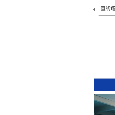
设...
桶装线设...
水处理配...
直线罐装