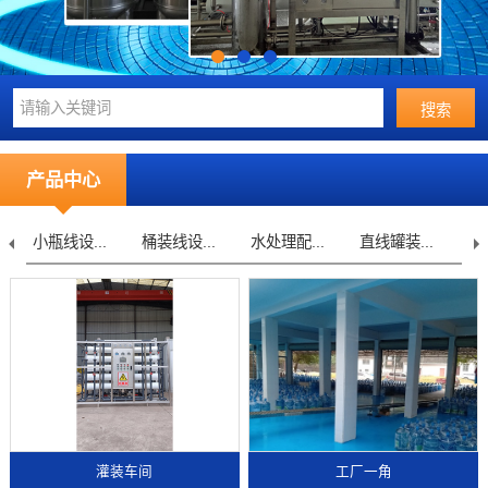
产品中心
小瓶线设...
桶装线设...
水处理配...
直线罐装...
不锈钢
灌装车间
工厂一角