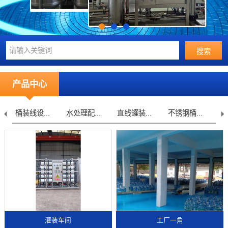
产品中心
桶装线设...
水处理配...
直线罐装...
不锈钢桶...
水
灌装车间
工厂一角