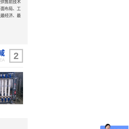
提供售前技术
平面布局、工
统最经济、最
域
2
EA