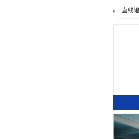
设...
桶装线设...
水处理配...
直线罐装