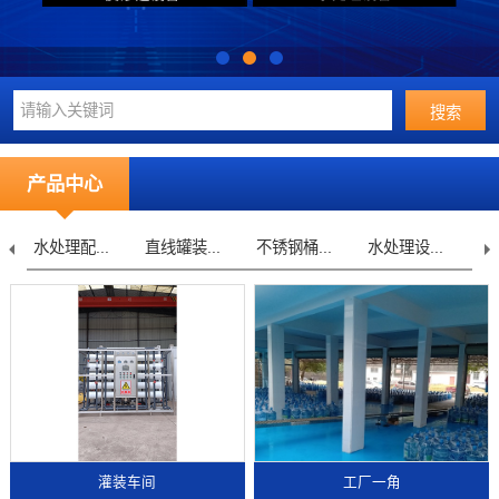
产品中心
水处理配...
直线罐装...
不锈钢桶...
水处理设...
灌装车间
工厂一角