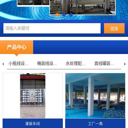
产品中心
桶装线设...
水处理配...
直线罐装...
不锈钢桶...
水
灌装车间
工厂一角