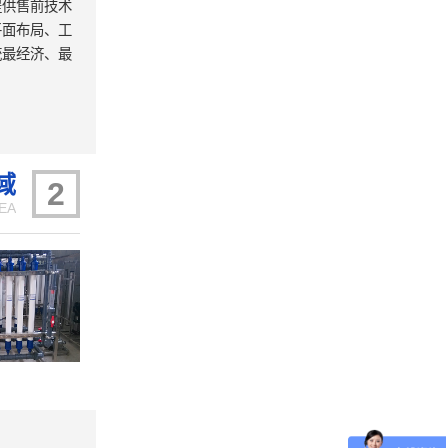
提供售前技术
平面布局、工
统最经济、最
域
2
EA