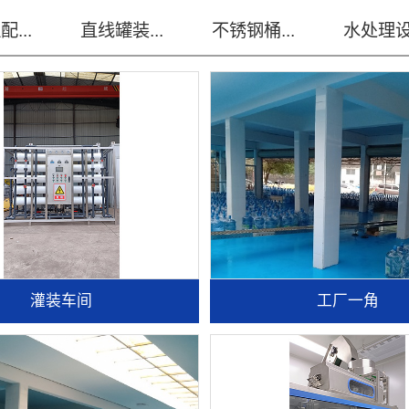
...
直线罐装...
不锈钢桶...
水处理设.
灌装车间
工厂一角