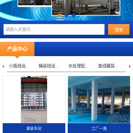
产品中心
小瓶线设...
桶装线设...
水处理配...
直线罐装...
不
灌装车间
工厂一角