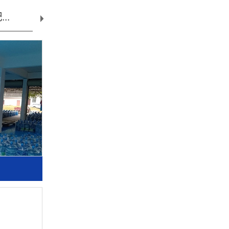
..
直线罐装...
不锈钢桶...
水处理设..