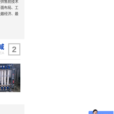
提供售前技术
平面布局、工
统最经济、最
域
2
EA