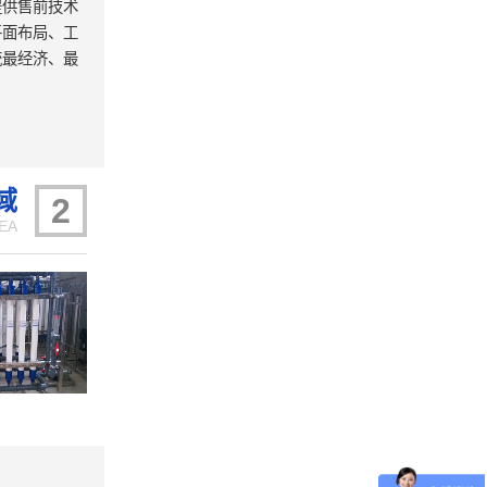
提供售前技术
平面布局、工
统最经济、最
域
2
EA