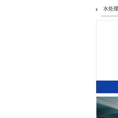
设...
桶装线设...
水处理配...
直线罐装