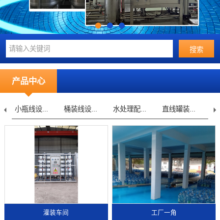
产品中心
小瓶线设...
桶装线设...
水处理配...
直线罐装...
不
灌装车间
工厂一角