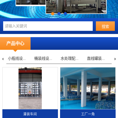
产品中心
桶装线设...
水处理配...
直线罐装...
不锈钢桶...
水
灌装车间
工厂一角