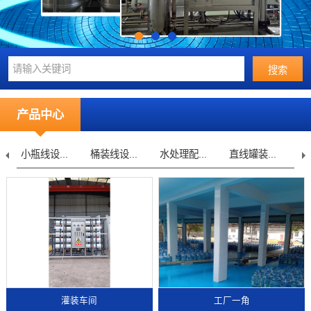
产品中心
小瓶线设...
桶装线设...
水处理配...
直线罐装...
不
灌装车间
工厂一角