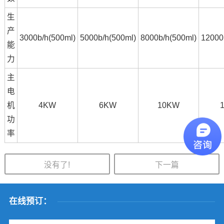
生
产
3000b/h(500ml)
5000b/h(500ml)
8000b/h(500ml)
12000
能
力
主
电
机
4KW
6KW
10KW
功
率
没有了!
下一篇
在线预订：