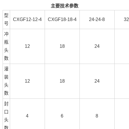
主要技术参数
型
CXGF12-12-4
CXGF18-18-4
24-24-8
32
号
冲
瓶
12
18
24
头
数
灌
装
12
18
24
头
数
封
口
4
6
8
头
数