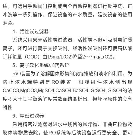
质，可选用手动阀门控制或者全自动控制器进行反冲洗、正
冲洗等一系列操作。保证设备的产水质量，延长设备的使用
寿命。
4．活性炭过滤器
系统采用果壳活性炭过滤器，活性炭不但可吸附电解质
离子，还可进行离子交换吸附。经活性炭吸附还可使高锰酸
钾耗氧量（COD）由15mg/L(O2)降至2～7mg/L(O2)，
5．离子软化系统/加药系统
R/O装置为了溶解固体形物的浓缩排放和淡水的利用，为
防止浓水端特别是RO装置一根膜组件浓水侧出现
CaCO3,MgCO3,MgSO4,CaSO4,BaSO4, SrSO4, SiSO4的浓
度积大于其平衡溶解度常数而结晶析出，损坏膜原件的应有
特性
6．精密过滤器
采用精密过滤器对进水中残留的悬浮物、非曲直粒物及
胶体等物质去除，使RO系统等后续设备运行更安全、更可