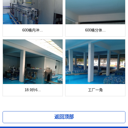
600桶内冲...
600桶分体...
18.9升6...
工厂一角
返回顶部