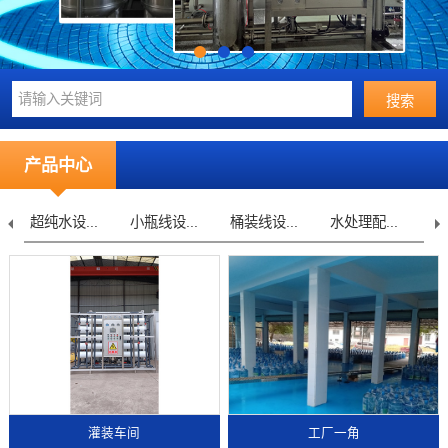
产品中心
超纯水设...
小瓶线设...
桶装线设...
水处理配...
直
灌装车间
工厂一角